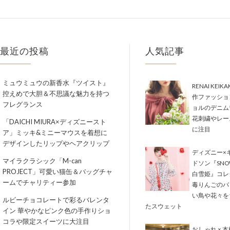
最近の投稿
人気記事
ミュウミュウの新香水『ツイスト』
RENAI KEIK
控えめで大胆＆不思議な魅力を持つ
作ファッショ
フレグランス
ョルのデニム
花刺繍やレー
「DAICHI MIURA×ディズニースト
に注目
ア」ミッキ&ミニーマウスを着想に
デザインしたリップやヘアクリップ
ディズニー×
マイラクラシック「M-can
ドソン『SNOW
PROJECT」可愛い猫缶＆バッグチャ
白雪姫』コレ
ームでチャリティー参加
毒りんごのバ
い鳥や花々を
ルビーチョコレートで彩るバレンタ
たスウェット
イン 華やかなピンク色の手作りショ
コラや限定スイーツに大注目
おしゃれ × 