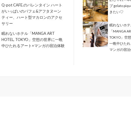
Q-pot CAFE.のバレンタイン ハート
プ gelato piq
がいっぱいのパフェ&アフタヌーン
きたい♡
ティー、ハート型マカロンのアクセ
サリー
眠れないホテ
「MANGA ART
眠れないホテル「MANGA ART
TOKYO」空
HOTEL, TOKYO」空想の世界に一晩
一晩中ひたれ
中ひたれるアート×マンガの宿泊体験
マンガの宿泊