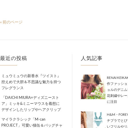
« 前のページ
最近の投稿
人気記事
ミュウミュウの新香水『ツイスト』
RENAI KEIK
控えめで大胆＆不思議な魅力を持つ
作ファッショ
フレグランス
ョルのデニム
花刺繍やレー
「DAICHI MIURA×ディズニースト
に注目
ア」ミッキ&ミニーマウスを着想に
デザインしたリップやヘアクリップ
H&M・FORE
マイラクラシック「M-can
チプラでとび
PROJECT」可愛い猫缶＆バッグチャ
いフリルやリ