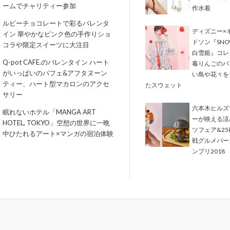
ームでチャリティー参加
作水着
ルビーチョコレートで彩るバレンタ
ディズニー×
イン 華やかなピンク色の手作りショ
ドソン『SNOW
コラや限定スイーツに大注目
白雪姫』コレ
Q-pot CAFE.のバレンタイン ハート
毒りんごのバ
がいっぱいのパフェ&アフタヌーン
い鳥や花々を
ティー、ハート型マカロンのアクセ
たスウェット
サリー
六本木ヒルズ
眠れないホテル「MANGA ART
ーが映える涼
HOTEL, TOKYO」空想の世界に一晩
ツフェア&2
中ひたれるアート×マンガの宿泊体験
戦グルメバー
ンプリ2018