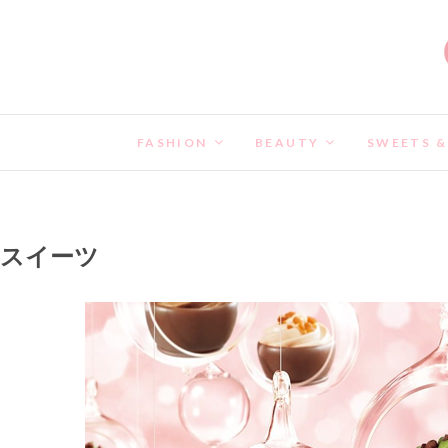
FASHION
BEAUTY
SWEETS &
スイーツ