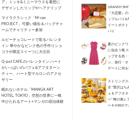
ア」ミッキ&ミニーマウスを着想に
GRANNY SM
デザインしたリップやヘアクリップ
『大恋愛』の
マイラクラシック「M-can
ップルパイ&
PROJECT」可愛い猫缶＆バッグチャ
イートポテト
ームでチャリティー参加
パイ
ルビーチョコレートで彩るバレンタ
夏のピンクワ
イン 華やかなピンク色の手作りショ
に似合う靴 
コラや限定スイーツに大注目
ップする色・
Q-pot CAFE.のバレンタイン ハート
ン、旅行・オ
がいっぱいのパフェ&アフタヌーン
デートに何を
ティー、ハート型マカロンのアクセ
サリー
ストリングス
京 “贅沢はち
眠れないホテル「MANGA ART
ェ＆アフタヌ
HOTEL, TOKYO」空想の世界に一晩
ー” 蜂の巣レ
中ひたれるアート×マンガの宿泊体験
ーキやBEEマ