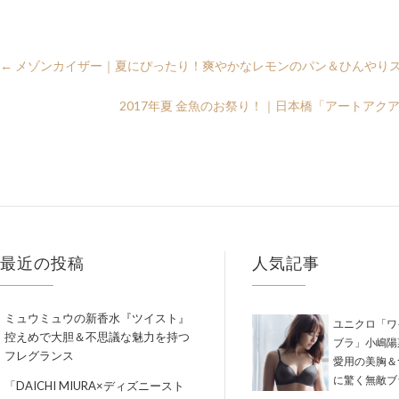
←
メゾンカイザー｜夏にぴったり！爽やかなレモンのパン＆ひんやり
2017年夏 金魚のお祭り！｜日本橋「アートアク
最近の投稿
人気記事
ミュウミュウの新香水『ツイスト』
ユニクロ「ワ
控えめで大胆＆不思議な魅力を持つ
ブラ」小嶋陽
フレグランス
愛用の美胸＆
に驚く無敵ブ
「DAICHI MIURA×ディズニースト