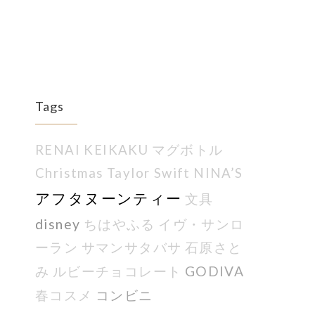
Tags
RENAI KEIKAKU
マグボトル
Christmas
Taylor Swift
NINA’S
アフタヌーンティー
文具
disney
ちはやふる
イヴ・サンロ
ーラン
サマンサタバサ
石原さと
GODIVA
み
ルビーチョコレート
コンビニ
春コスメ