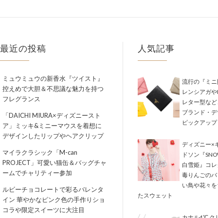
最近の投稿
人気記事
ミュウミュウの新香水『ツイスト』
流行の『ミニ
控えめで大胆＆不思議な魅力を持つ
レンシアガやM
フレグランス
レター型など
ブランド・デ
「DAICHI MIURA×ディズニースト
ピックアップ
ア」ミッキ&ミニーマウスを着想に
デザインしたリップやヘアクリップ
ディズニー×
マイラクラシック「M-can
ドソン『SNOW
PROJECT」可愛い猫缶＆バッグチャ
白雪姫』コレ
ームでチャリティー参加
毒りんごのバ
い鳥や花々を
ルビーチョコレートで彩るバレンタ
たスウェット
イン 華やかなピンク色の手作りショ
コラや限定スイーツに大注目
カナル4℃ 