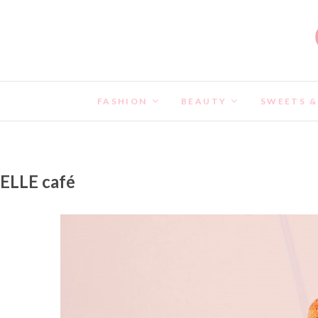
FASHION
BEAUTY
SWEETS &
ELLE café