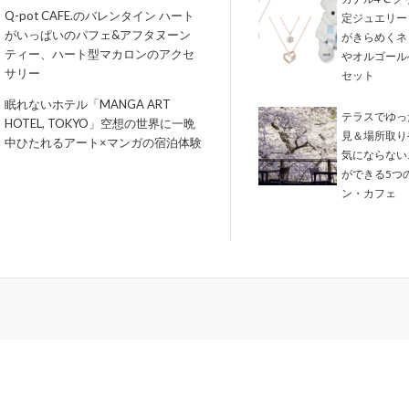
Q-pot CAFE.のバレンタイン ハート
定ジュエリー
がいっぱいのパフェ&アフタヌーン
がきらめくネ
ティー、ハート型マカロンのアクセ
やオルゴール
サリー
セット
眠れないホテル「MANGA ART
テラスでゆっ
HOTEL, TOKYO」空想の世界に一晩
見＆場所取り
中ひたれるアート×マンガの宿泊体験
気にならない
ができる5つ
ン・カフェ