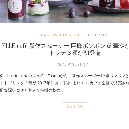
NEWS
,
SWEETS & CAFE
ELLE café
ELLE café 新作スムージー 巨峰ボンボン & 華
トラテ３種が初登場
2017年10月17日
© ellecafe エル カフェ(ELLE café)から、新作スムージー 巨峰ボンボ
ットドリンク３種が 2017年11月1日(水) よりエル カフェ全店で発売さ
醇な深いコクと甘みが特徴の秋の…
もっと読む