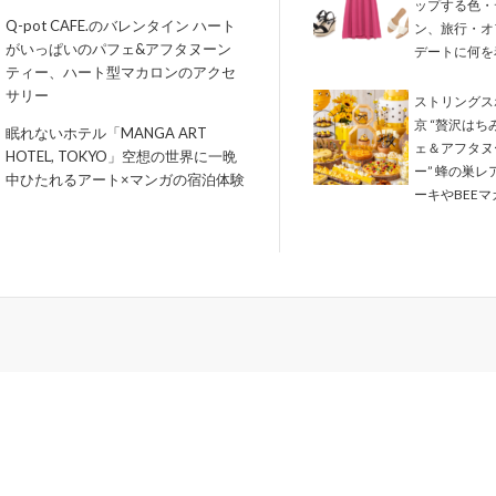
ップする色・
Q-pot CAFE.のバレンタイン ハート
ン、旅行・オ
がいっぱいのパフェ&アフタヌーン
デートに何を
ティー、ハート型マカロンのアクセ
サリー
ストリングス
京 “贅沢はち
眠れないホテル「MANGA ART
ェ＆アフタヌ
HOTEL, TOKYO」空想の世界に一晩
ー” 蜂の巣レ
中ひたれるアート×マンガの宿泊体験
ーキやBEEマ