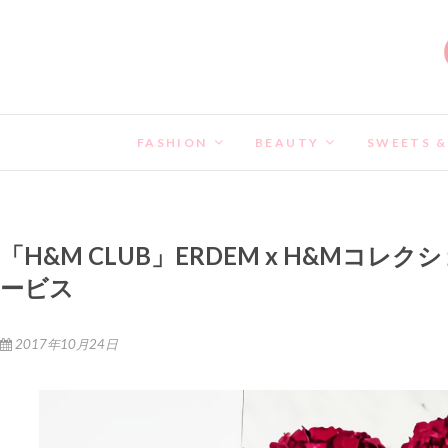
FASHION
BEAUTY
SWEETS &
「H&M CLUB」ERDEM x H&M
ービス
2017年10月24日