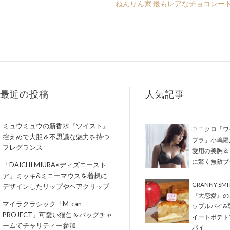
ねんりん家 最もレアなチョコレー
最近の投稿
人気記事
ミュウミュウの新香水『ツイスト』
ユニクロ「ワ
控えめで大胆＆不思議な魅力を持つ
ブラ」小嶋陽
フレグランス
愛用の美胸＆
に驚く無敵ブ
「DAICHI MIURA×ディズニースト
ア」ミッキ&ミニーマウスを着想に
GRANNY SM
デザインしたリップやヘアクリップ
『大恋愛』の
マイラクラシック「M-can
ップルパイ&
PROJECT」可愛い猫缶＆バッグチャ
イートポテト
ームでチャリティー参加
パイ