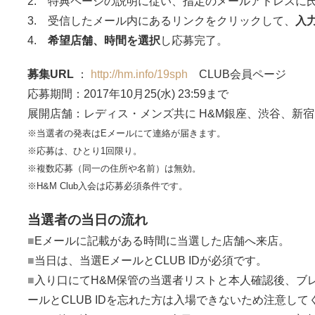
2. 特典ページの説明に従い、指定のメールアドレスに
3. 受信したメール内にあるリンクをクリックして、
入
4.
希望店舗、時間を選択
し応募完了。
募集URL
：
http://hm.info/19sph
CLUB会員ページ
応募期間：2017年10月25(水) 23:59まで
展開店舗：レディス・メンズ共に H&M銀座、渋谷、新宿
※当選者の発表はEメールにて連絡が届きます。
※応募は、ひとり1回限り。
※複数応募（同一の住所や名前）は無効。
※H&M Club入会は応募必須条件です。
当選者の当日の流れ
■
Eメールに記載がある時間に当選した店舗へ来店。
■
当日は、当選EメールとCLUB IDが必須です。
■
入り口にてH&M保管の当選者リストと本人確認後、ブ
ールとCLUB IDを忘れた方は入場できないため注意して