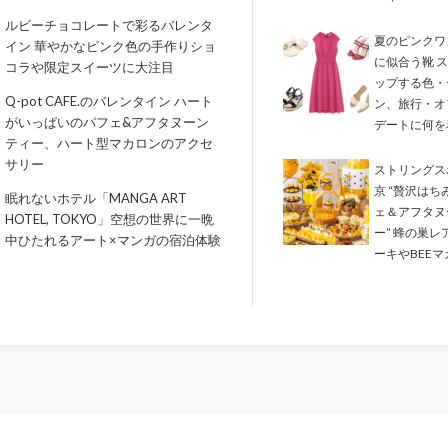
ルビーチョコレートで彩るバレンタ
夏のピンクワ
イン 華やかなピンク色の手作りショ
に似合う靴 
コラや限定スイーツに大注目
ップする色・
Q-pot CAFE.のバレンタイン ハート
ン、旅行・オ
がいっぱいのパフェ&アフタヌーン
デートに何を
ティー、ハート型マカロンのアクセ
サリー
ストリングス
京 “贅沢はち
眠れないホテル「MANGA ART
ェ＆アフタヌ
HOTEL, TOKYO」空想の世界に一晩
ー” 蜂の巣レ
中ひたれるアート×マンガの宿泊体験
ーキやBEEマ