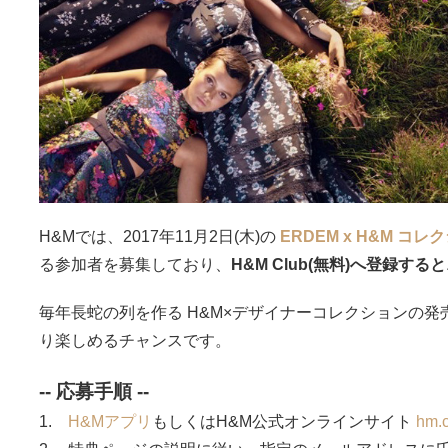
H&Mでは、2017年11月2日(木)の
ERDEM x H&M コレ
る参加者を募集しており、
H&M Club(無料)へ登録すると
毎年長蛇の列を作る H&M×デザイナーコレクションの
り楽しめるチャンスです。
-- 応募手順 --
1.
H&Mアプリ
もしくはH&M公式オンラインサイト
hm.