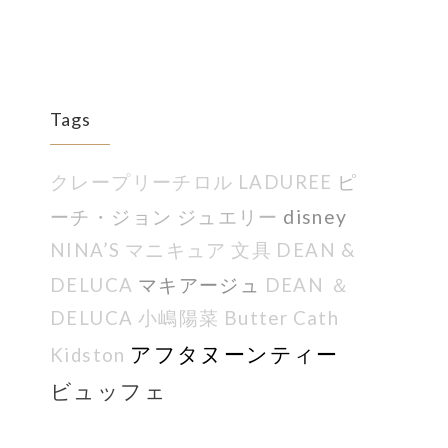
Tags
ピ
クレープリーチロル
LADUREE
ーチ・ジョン
ジュエリー
disney
NINA’S
マニキュア
文具
DEAN &
マキアージュ
DELUCA
DEAN ＆
DELUCA
小嶋陽菜
Butter
Cath
アフタヌーンティー
Kidston
ビュッフェ