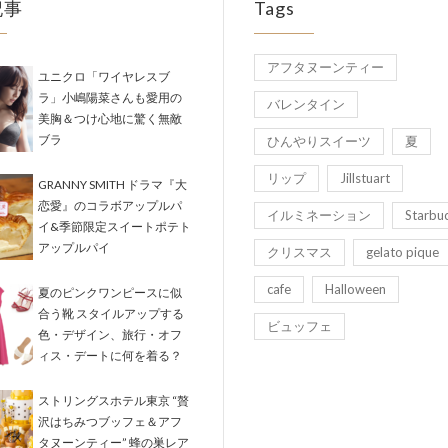
記事
Tags
アフタヌーンティー
ユニクロ「ワイヤレスブ
ラ」小嶋陽菜さんも愛用の
バレンタイン
美胸＆つけ心地に驚く無敵
ブラ
ひんやりスイーツ
夏
リップ
Jillstuart
GRANNY SMITH ドラマ『大
恋愛』のコラボアップルパ
イルミネーション
Starbu
イ&季節限定スイートポテト
アップルパイ
クリスマス
gelato pique
cafe
Halloween
夏のピンクワンピースに似
合う靴 スタイルアップする
ビュッフェ
色・デザイン、旅行・オフ
ィス・デートに何を着る？
ストリングスホテル東京 “贅
沢はちみつブッフェ＆アフ
タヌーンティー” 蜂の巣レア