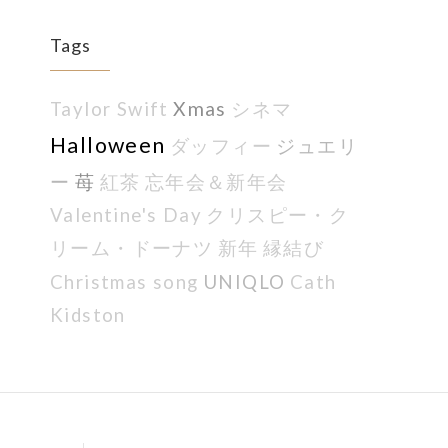
Tags
Xmas
Taylor Swift
シネマ
Halloween
ジュエリ
ダッフィー
ー
苺
紅茶
忘年会＆新年会
Valentine's Day
クリスピー・ク
リーム・ドーナツ
新年
縁結び
UNIQLO
Christmas song
Cath
Kidston