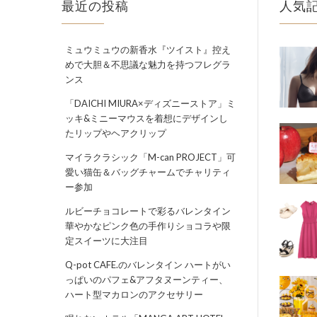
最近の投稿
人気
ミュウミュウの新香水『ツイスト』控え
めで大胆＆不思議な魅力を持つフレグラ
ンス
「DAICHI MIURA×ディズニーストア」ミ
ッキ&ミニーマウスを着想にデザインし
たリップやヘアクリップ
マイラクラシック「M-can PROJECT」可
愛い猫缶＆バッグチャームでチャリティ
ー参加
ルビーチョコレートで彩るバレンタイン
華やかなピンク色の手作りショコラや限
定スイーツに大注目
Q-pot CAFE.のバレンタイン ハートがい
っぱいのパフェ&アフタヌーンティー、
ハート型マカロンのアクセサリー