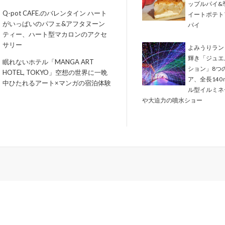
ップルパイ&
Q-pot CAFE.のバレンタイン ハート
イートポテト
がいっぱいのパフェ&アフタヌーン
パイ
ティー、ハート型マカロンのアクセ
サリー
よみうりラン
輝き「ジュエ
眠れないホテル「MANGA ART
ション」8つ
HOTEL, TOKYO」空想の世界に一晩
ア、全長14
中ひたれるアート×マンガの宿泊体験
ル型イルミネ
や大迫力の噴水ショー