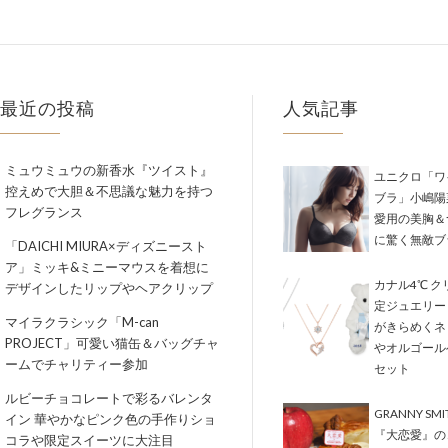
最近の投稿
人気記事
ミュウミュウの新香水『ツイスト』
ユニクロ「ワ
控えめで大胆＆不思議な魅力を持つ
ブラ」小嶋陽
フレグランス
愛用の美胸＆
に驚く無敵ブ
「DAICHI MIURA×ディズニースト
ア」ミッキ&ミニーマウスを着想に
カナル4℃ 
デザインしたリップやヘアクリップ
定ジュエリー
マイラクラシック「M-can
がきらめくネ
PROJECT」可愛い猫缶＆バッグチャ
やオルゴール
ームでチャリティー参加
セット
ルビーチョコレートで彩るバレンタ
GRANNY SM
イン 華やかなピンク色の手作りショ
『大恋愛』の
コラや限定スイーツに大注目