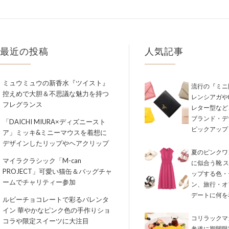
最近の投稿
人気記事
ミュウミュウの新香水『ツイスト』
流行の『ミニ
控えめで大胆＆不思議な魅力を持つ
レンシアガやM
フレグランス
レター型など
ブランド・デ
「DAICHI MIURA×ディズニースト
ピックアップ
ア」ミッキ&ミニーマウスを着想に
デザインしたリップやヘアクリップ
夏のピンクワ
マイラクラシック「M-can
に似合う靴 
PROJECT」可愛い猫缶＆バッグチャ
ップする色・
ームでチャリティー参加
ン、旅行・オ
デートに何を
ルビーチョコレートで彩るバレンタ
イン 華やかなピンク色の手作りショ
コリラックマ
コラや限定スイーツに大注目
参道に期間限