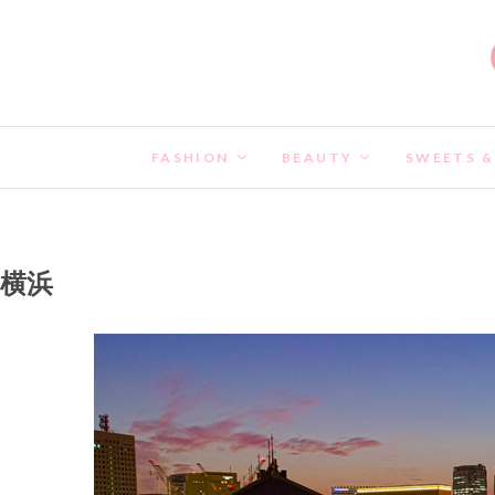
FASHION
BEAUTY
SWEETS &
横浜