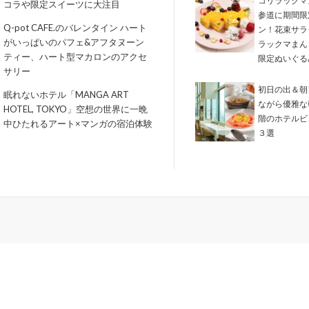
コリラックマ
コラや限定スイーツに大注目
参道に期間限
Q-pot CAFE.のバレンタイン ハート
ン！花束サラ
がいっぱいのパフェ&アフタヌーン
ラックマまん
ティー、ハート型マカロンのアクセ
限定ぬいぐる
サリー
初日の出＆朝
眠れないホテル「MANGA ART
ながら優雅な
HOTEL, TOKYO」空想の世界に一晩
階のホテルビ
中ひたれるアート×マンガの宿泊体験
３選