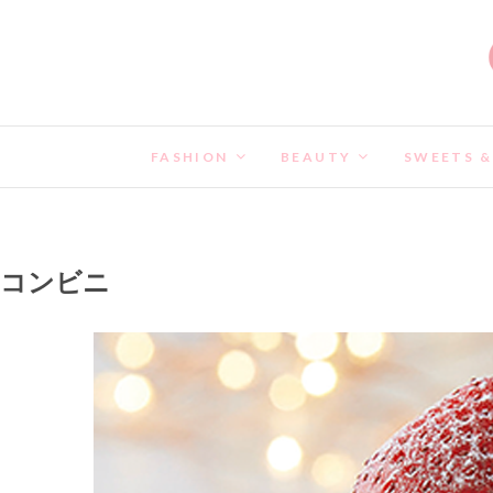
FASHION
BEAUTY
SWEETS &
コンビニ