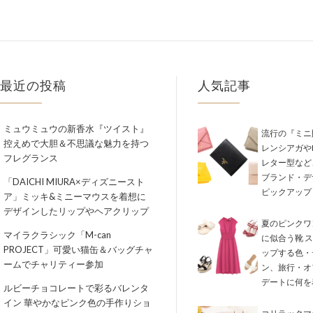
最近の投稿
人気記事
ミュウミュウの新香水『ツイスト』
流行の『ミニ
控えめで大胆＆不思議な魅力を持つ
レンシアガやM
フレグランス
レター型など
ブランド・デ
「DAICHI MIURA×ディズニースト
ピックアップ
ア」ミッキ&ミニーマウスを着想に
デザインしたリップやヘアクリップ
夏のピンクワ
マイラクラシック「M-can
に似合う靴 
PROJECT」可愛い猫缶＆バッグチャ
ップする色・
ームでチャリティー参加
ン、旅行・オ
デートに何を
ルビーチョコレートで彩るバレンタ
イン 華やかなピンク色の手作りショ