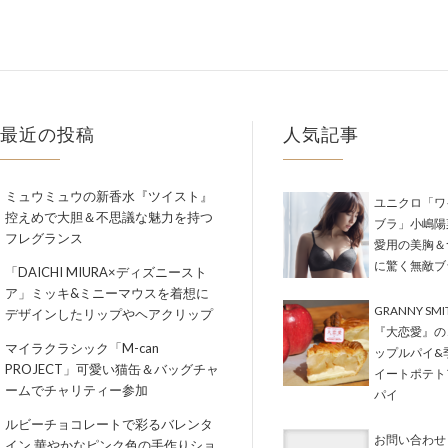
最近の投稿
人気記事
ミュウミュウの新香水『ツイスト』
ユニクロ「ワ
控えめで大胆＆不思議な魅力を持つ
ブラ」小嶋陽
フレグランス
愛用の美胸＆
に驚く無敵ブ
「DAICHI MIURA×ディズニースト
ア」ミッキ&ミニーマウスを着想に
GRANNY SM
デザインしたリップやヘアクリップ
『大恋愛』の
マイラクラシック「M-can
ップルパイ&
PROJECT」可愛い猫缶＆バッグチャ
イートポテト
ームでチャリティー参加
パイ
ルビーチョコレートで彩るバレンタ
お問い合わせ
イン 華やかなピンク色の手作りショ