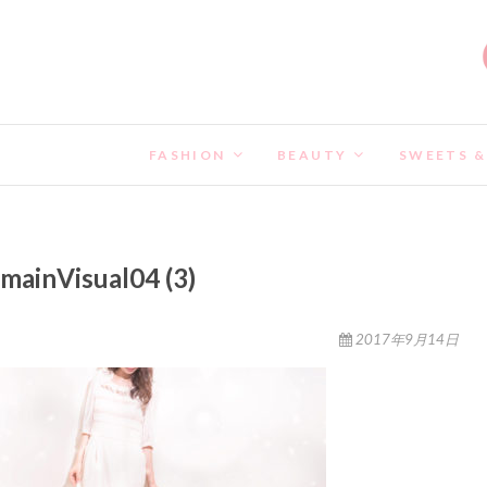
FASHION
BEAUTY
SWEETS &
mainVisual04 (3)
2017年9月14日