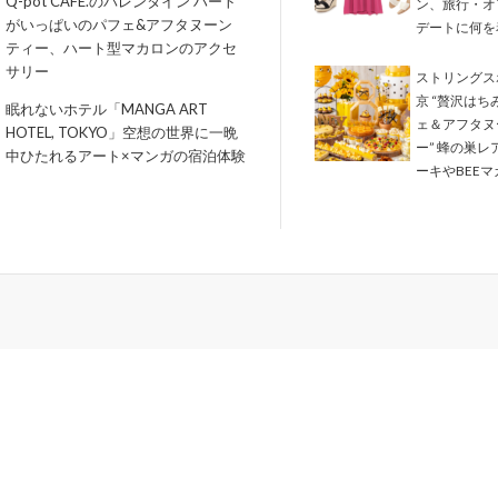
Q-pot CAFE.のバレンタイン ハート
ン、旅行・オ
がいっぱいのパフェ&アフタヌーン
デートに何を
ティー、ハート型マカロンのアクセ
サリー
ストリングス
京 “贅沢はち
眠れないホテル「MANGA ART
ェ＆アフタヌ
HOTEL, TOKYO」空想の世界に一晩
ー” 蜂の巣レ
中ひたれるアート×マンガの宿泊体験
ーキやBEEマ