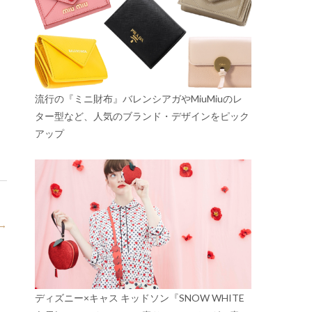
流行の『ミニ財布』バレンシアガやMiuMiuのレ
ター型など、人気のブランド・デザインをピック
アップ
→
ディズニー×キャス キッドソン『SNOW WHITE