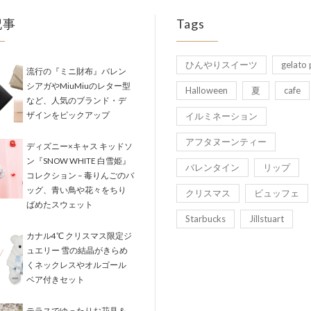
記事
Tags
ひんやりスイーツ
gelato 
流行の『ミニ財布』バレン
シアガやMiuMiuのレター型
Halloween
夏
cafe
など、人気のブランド・デ
ザインをピックアップ
イルミネーション
アフタヌーンティー
ディズニー×キャス キッドソ
ン『SNOW WHITE 白雪姫』
バレンタイン
リップ
コレクション – 毒りんごのバ
ッグ、青い鳥や花々をちり
クリスマス
ビュッフェ
ばめたスウェット
Starbucks
Jillstuart
カナル4℃ クリスマス限定ジ
ュエリー 雪の結晶がきらめ
くネックレスやオルゴール
ベア付きセット
テラスでゆったりお花見＆