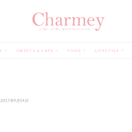
Y
SWEETS & CAFE
FOOD
LIFESTYLE
2017年9月14日