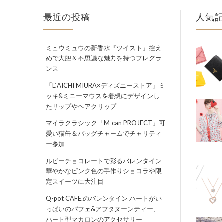
最近の投稿
人気
ミュウミュウの新香水『ツイスト』控え
めで大胆＆不思議な魅力を持つフレグラ
ンス
「DAICHI MIURA×ディズニーストア」ミ
ッキ&ミニーマウスを着想にデザインし
たリップやヘアクリップ
マイラクラシック「M-can PROJECT」可
愛い猫缶＆バッグチャームでチャリティ
ー参加
ルビーチョコレートで彩るバレンタイン
華やかなピンク色の手作りショコラや限
定スイーツに大注目
Q-pot CAFE.のバレンタイン ハートがい
っぱいのパフェ&アフタヌーンティー、
ハート型マカロンのアクセサリー