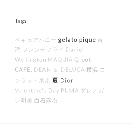
Tags
gelato pique
ベキュアハニー
台
湾
フレンチフライ
Daniel
Q-pot
Wellington
MAQUIA
CAFE.
横浜
DEAN ＆ DELUCA
コ
夏
Dior
ンラッド東京
Valentine's Day
PUMA
ダレノガ
白石麻衣
レ明美