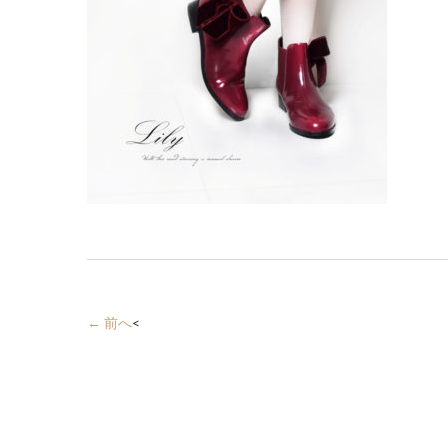
← 前へ
<