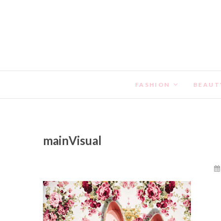
FASHION
BEAUT
mainVisual