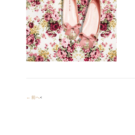
← 前へ
<