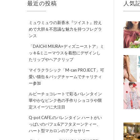
最近の投稿
人気
ミュウミュウの新香水『ツイスト』控え
めで大胆＆不思議な魅力を持つフレグラ
ンス
「DAICHI MIURA×ディズニーストア」ミ
ッキ&ミニーマウスを着想にデザインし
たリップやヘアクリップ
マイラクラシック「M-can PROJECT」可
愛い猫缶＆バッグチャームでチャリティ
ー参加
ルビーチョコレートで彩るバレンタイン
華やかなピンク色の手作りショコラや限
定スイーツに大注目
Q-pot CAFE.のバレンタイン ハートがい
っぱいのパフェ&アフタヌーンティー、
ハート型マカロンのアクセサリー