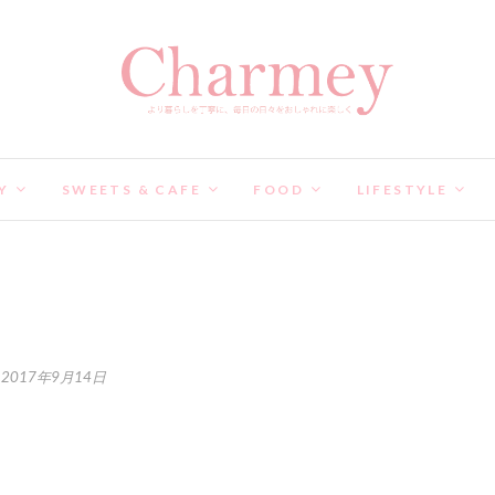
Y
SWEETS & CAFE
FOOD
LIFESTYLE
2017年9月14日