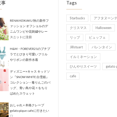
記事
Tags
Starbucks
アフタヌーン
RENAI KEIKAKU 秋の新作フ
ァッション オフショルのデ
クリスマス
Halloween
ニムワンピや花刺繍やレー
スニットに注目
リップ
ビュッフェ
Jillstuart
バレンタイン
H&M・FOREVER21のプチプ
ラでとびきり可愛いフリル
イルミネーション
やリボンの新作水着
ひんやりスイーツ
gelato 
ディズニー×キャス キッドソ
cafe
ン『SNOW WHITE 白雪姫』
コレクション – 毒りんごのバ
ッグ、青い鳥や花々をちり
ばめたスウェット
おしゃれ × 本格クレープ
gelato pique cafeに行きたい
♡