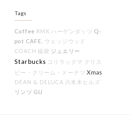
Tags
Coffee
Q-
RMK
ハーゲンダッツ
pot CAFE.
ウェッジウッド
ジュエリー
COACH
福袋
Starbucks
コリラックマ
クリス
Xmas
ピー・クリーム・ドーナツ
DEAN & DELUCA
六本木ヒルズ
リンツ
GU