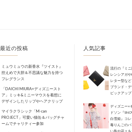
最近の投稿
人気記事
ミュウミュウの新香水『ツイスト』
流行の『ミニ
控えめで大胆＆不思議な魅力を持つ
レンシアガやM
フレグランス
レター型など
ブランド・デ
「DAICHI MIURA×ディズニースト
ピックアップ
ア」ミッキ&ミニーマウスを着想に
デザインしたリップやヘアクリップ
ディズニー×
マイラクラシック「M-can
ドソン『SNOW
PROJECT」可愛い猫缶＆バッグチャ
白雪姫』コレ
ームでチャリティー参加
毒りんごのバ
い鳥や花々を