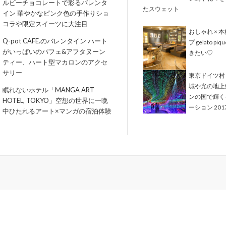
ルビーチョコレートで彩るバレンタ
たスウェット
イン 華やかなピンク色の手作りショ
コラや限定スイーツに大注目
おしゃれ × 
Q-pot CAFE.のバレンタイン ハート
プ gelato piq
がいっぱいのパフェ&アフタヌーン
きたい♡
ティー、ハート型マカロンのアクセ
サリー
東京ドイツ村
城や光の地上
眠れないホテル「MANGA ART
ンの国で輝く
HOTEL, TOKYO」空想の世界に一晩
ーション 2017
中ひたれるアート×マンガの宿泊体験