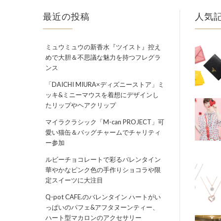
最近の投稿
人気
ミュウミュウの新香水『ツイスト』控え
めで大胆＆不思議な魅力を持つフレグラ
ンス
「DAICHI MIURA×ディズニーストア」ミ
ッキ&ミニーマウスを着想にデザインし
たリップやヘアクリップ
マイラクラシック「M-can PROJECT」可
愛い猫缶＆バッグチャームでチャリティ
ー参加
ルビーチョコレートで彩るバレンタイン
華やかなピンク色の手作りショコラや限
定スイーツに大注目
Q-pot CAFE.のバレンタイン ハートがい
っぱいのパフェ&アフタヌーンティー、
ハート型マカロンのアクセサリー