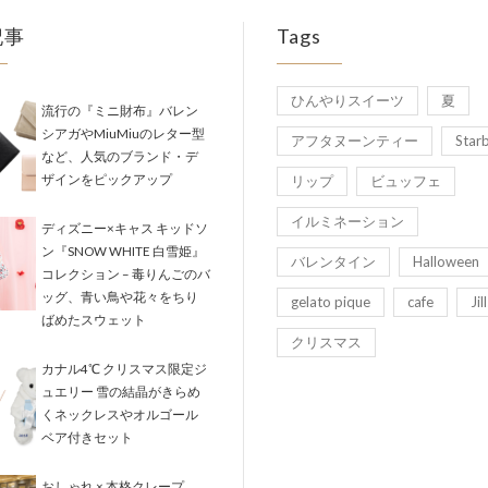
記事
Tags
ひんやりスイーツ
夏
流行の『ミニ財布』バレン
シアガやMiuMiuのレター型
アフタヌーンティー
Star
など、人気のブランド・デ
ザインをピックアップ
リップ
ビュッフェ
イルミネーション
ディズニー×キャス キッドソ
ン『SNOW WHITE 白雪姫』
バレンタイン
Halloween
コレクション – 毒りんごのバ
ッグ、青い鳥や花々をちり
gelato pique
cafe
Jil
ばめたスウェット
クリスマス
カナル4℃ クリスマス限定ジ
ュエリー 雪の結晶がきらめ
くネックレスやオルゴール
ベア付きセット
おしゃれ × 本格クレープ