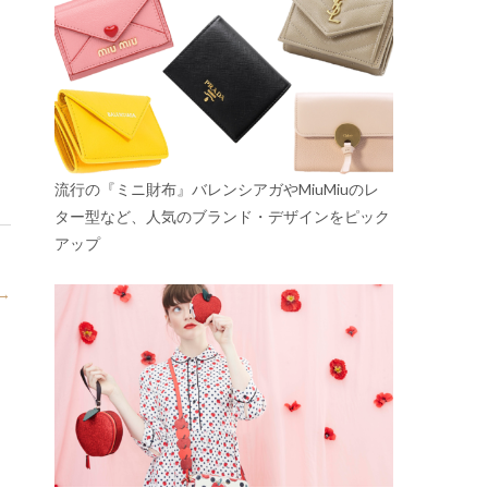
流行の『ミニ財布』バレンシアガやMiuMiuのレ
ター型など、人気のブランド・デザインをピック
アップ
→