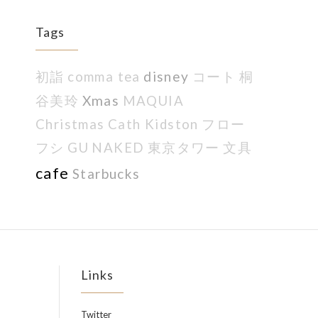
Tags
disney
初詣
comma tea
コート
桐
Xmas
谷美玲
MAQUIA
Christmas
Cath Kidston
フロー
フシ
GU
NAKED
東京タワー
文具
cafe
Starbucks
Links
Twitter