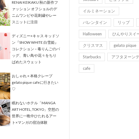
RENAI KEIKAKU 秋の新作フ
ァッション オフショルのデ
イルミネーション
ニムワンピや花刺繍やレー
スニットに注目
バレンタイン
リップ
Halloween
ひんやりスイ
ディズニー×キャス キッドソ
ン『SNOW WHITE 白雪姫』
クリスマス
gelato pique
コレクション – 毒りんごのバ
ッグ、青い鳥や花々をちり
Starbucks
アフタヌーン
ばめたスウェット
cafe
おしゃれ × 本格クレープ
gelato pique cafeに行きたい
♡
眠れないホテル「MANGA
ART HOTEL, TOKYO」空想の
世界に一晩中ひたれるアー
ト×マンガの宿泊体験