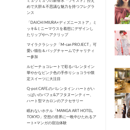
ミュウミュウの新香水『ツイスト』控え
めで大胆＆不思議な魅力を持つフレグラ
ンス
「DAICHI MIURA×ディズニーストア」ミ
ッキ&ミニーマウスを着想にデザインし
たリップやヘアクリップ
マイラクラシック「M-can PROJECT」可
愛い猫缶＆バッグチャームでチャリティ
ー参加
ルビーチョコレートで彩るバレンタイン
華やかなピンク色の手作りショコラや限
定スイーツに大注目
Q-pot CAFE.のバレンタイン ハートがい
っぱいのパフェ&アフタヌーンティー、
ハート型マカロンのアクセサリー
眠れないホテル「MANGA ART HOTEL,
TOKYO」空想の世界に一晩中ひたれるア
ート×マンガの宿泊体験