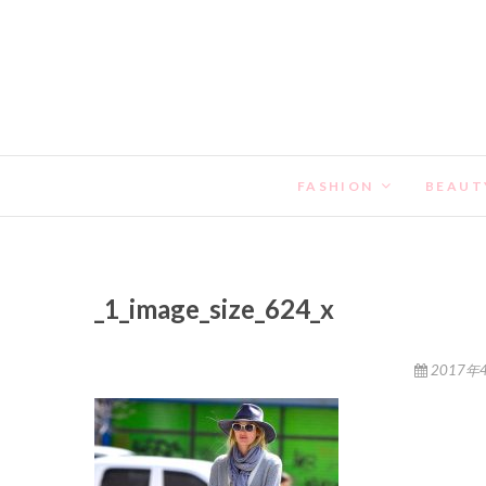
FASHION
BEAUT
_1_image_size_624_x
2017年