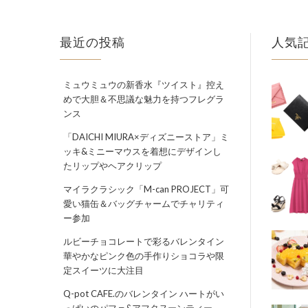
最近の投稿
人気
ミュウミュウの新香水『ツイスト』控え
めで大胆＆不思議な魅力を持つフレグラ
ンス
「DAICHI MIURA×ディズニーストア」ミ
ッキ&ミニーマウスを着想にデザインし
たリップやヘアクリップ
マイラクラシック「M-can PROJECT」可
愛い猫缶＆バッグチャームでチャリティ
ー参加
ルビーチョコレートで彩るバレンタイン
華やかなピンク色の手作りショコラや限
定スイーツに大注目
Q-pot CAFE.のバレンタイン ハートがい
っぱいのパフェ&アフタヌーンティー、