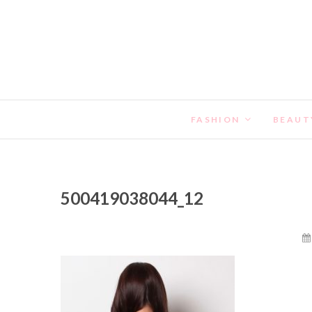
FASHION
BEAUT
500419038044_12