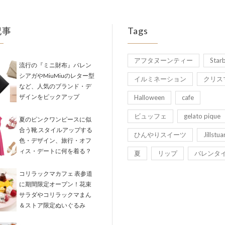
記事
Tags
アフタヌーンティー
Star
流行の『ミニ財布』バレン
シアガやMiuMiuのレター型
イルミネーション
クリス
など、人気のブランド・デ
ザインをピックアップ
Halloween
cafe
ビュッフェ
gelato pique
夏のピンクワンピースに似
合う靴 スタイルアップする
ひんやりスイーツ
Jillstua
色・デザイン、旅行・オフ
ィス・デートに何を着る？
夏
リップ
バレンタ
コリラックマカフェ 表参道
に期間限定オープン！花束
サラダやコリラックマまん
＆ストア限定ぬいぐるみ