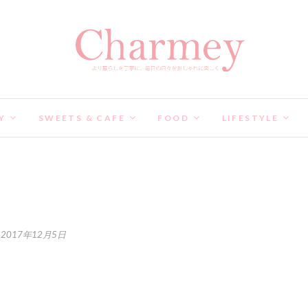
Y
SWEETS & CAFE
FOOD
LIFESTYLE
2017年12月5日