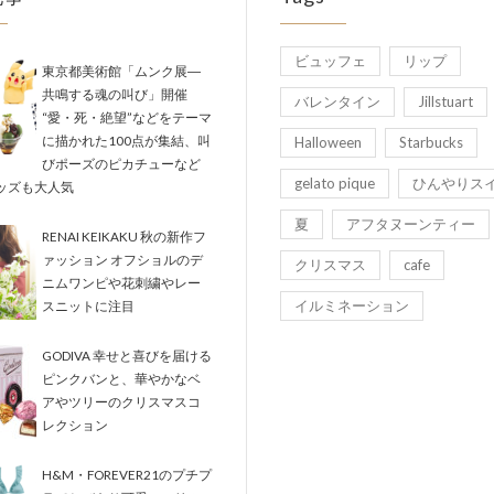
ビュッフェ
リップ
東京都美術館「ムンク展―
共鳴する魂の叫び」開催
バレンタイン
Jillstuart
“愛・死・絶望”などをテーマ
に描かれた100点が集結、叫
Halloween
Starbucks
びポーズのピカチューなど
gelato pique
ひんやりス
ッズも大人気
夏
アフタヌーンティー
RENAI KEIKAKU 秋の新作フ
ァッション オフショルのデ
クリスマス
cafe
ニムワンピや花刺繍やレー
イルミネーション
スニットに注目
GODIVA 幸せと喜びを届ける
ピンクバンと、華やかなベ
アやツリーのクリスマスコ
レクション
H&M・FOREVER21のプチプ