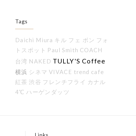
Tags
Daichi Miura
キル フェ ボン
フォ
トスポット
Paul Smith
COACH
TULLY'S Coffee
台湾
NAKED
横浜
シネマ
VIVACE trend cafe
紅茶
渋谷
フレンチフライ
カナル
4℃
ハーゲンダッツ
Links