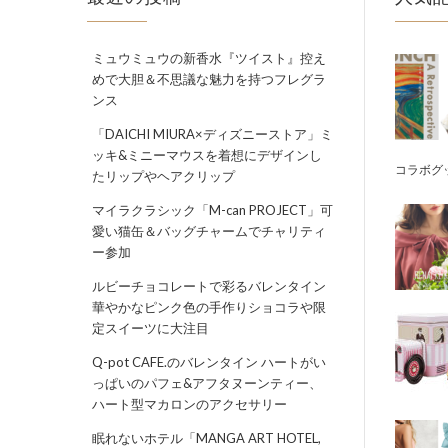
ミュウミュウの新香水『ツイスト』控え
めで大胆＆不思議な魅力を持つフレグラ
ンス
「DAICHI MIURA×ディズニーストア」ミ
ッキ&ミニーマウスを着想にデザインし
コラボグ
たリップやヘアクリップ
マイラクラシック「M-can PROJECT」可
愛い猫缶＆バッグチャームでチャリティ
ー参加
ルビーチョコレートで彩るバレンタイン
華やかなピンク色の手作りショコラや限
定スイーツに大注目
Q-pot CAFE.のバレンタイン ハートがい
っぱいのパフェ&アフタヌーンティー、
ハート型マカロンのアクセサリー
眠れないホテル「MANGA ART HOTEL,