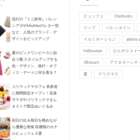
ビュッフェ
Starbucks
流行の『ミニ財布』バレン
シアガやMiuMiuのレター型
リップ
バレンタイン
など、人気のブランド・デ
ザインをピックアップ
イルミネーション
gelato 
Halloween
ひんやりスイ
夏のピンクワンピースに似
合う靴 スタイルアップする
Jillstuart
アフタヌーンテ
色・デザイン、旅行・オフ
ィス・デートに何を着る？
夏
クリスマス
コリラックマカフェ 表参道
に期間限定オープン！花束
サラダやコリラックマまん
＆ストア限定ぬいぐるみ
初日の出＆朝日を眺めなが
ら優雅な朝食 高層階のホテ
ルビュッフェ３選