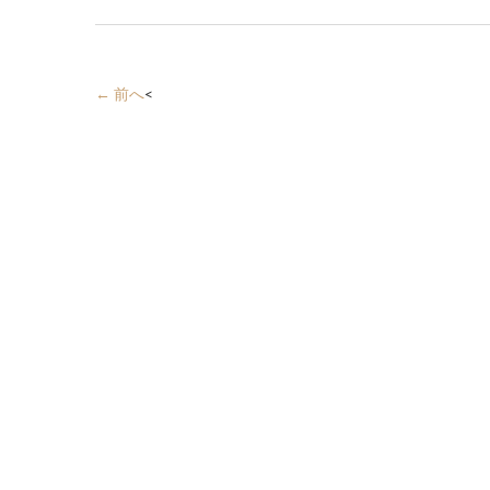
← 前へ
<