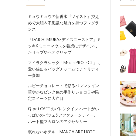
ミュウミュウの新香水『ツイスト』控え
めで大胆＆不思議な魅力を持つフレグラ
ンス
「DAICHI MIURA×ディズニーストア」ミ
ッキ&ミニーマウスを着想にデザインし
たリップやヘアクリップ
マイラクラシック「M-can PROJECT」可
愛い猫缶＆バッグチャームでチャリティ
ー参加
ルビーチョコレートで彩るバレンタイン
華やかなピンク色の手作りショコラや限
定スイーツに大注目
Q-pot CAFE.のバレンタイン ハートがい
っぱいのパフェ&アフタヌーンティー、
ハート型マカロンのアクセサリー
眠れないホテル「MANGA ART HOTEL,