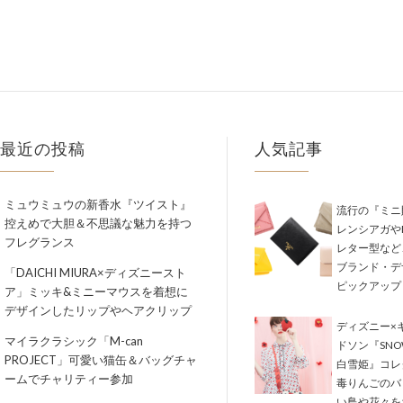
最近の投稿
人気記事
ミュウミュウの新香水『ツイスト』
流行の『ミニ
控えめで大胆＆不思議な魅力を持つ
レンシアガやM
フレグランス
レター型など
ブランド・デ
「DAICHI MIURA×ディズニースト
ピックアップ
ア」ミッキ&ミニーマウスを着想に
デザインしたリップやヘアクリップ
ディズニー×
マイラクラシック「M-can
ドソン『SNOW
PROJECT」可愛い猫缶＆バッグチャ
白雪姫』コレ
ームでチャリティー参加
毒りんごのバ
い鳥や花々を