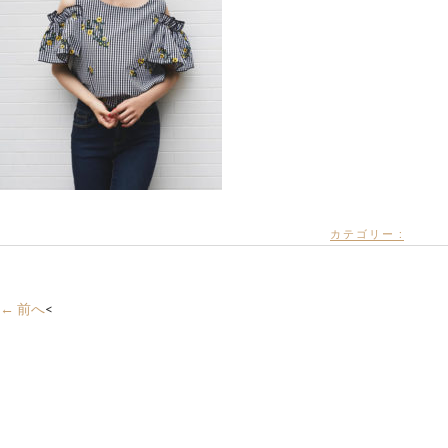
カテゴリー :
← 前へ
<