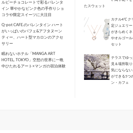
ルビーチョコレートで彩るバレンタ
たスウェット
イン 華やかなピンク色の手作りショ
コラや限定スイーツに大注目
カナル4℃ 
Q-pot CAFE.のバレンタイン ハート
定ジュエリー
がいっぱいのパフェ&アフタヌーン
がきらめくネ
ティー、ハート型マカロンのアクセ
やオルゴール
サリー
セット
眠れないホテル「MANGA ART
テラスでゆっ
HOTEL, TOKYO」空想の世界に一晩
見＆場所取り
中ひたれるアート×マンガの宿泊体験
気にならない
ができる5つ
ン・カフェ