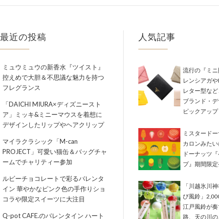
最近の投稿
人気記事
ミュウミュウの新香水『ツイスト』
流行の『ミニ
控えめで大胆＆不思議な魅力を持つ
レンシアガやM
フレグランス
レター型など
ブランド・デ
「DAICHI MIURA×ディズニースト
ピックアップ
ア」ミッキ&ミニーマウスを着想に
デザインしたリップやヘアクリップ
ミスタードー
マイラクラシック「M-can
カロンみたい
PROJECT」可愛い猫缶＆バッグチャ
ドーナッツ『
ームでチャリティー参加
プ』期間限定
ルビーチョコレートで彩るバレンタ
「川越氷川神
イン 華やかなピンク色の手作りショ
び風鈴」2,0
コラや限定スイーツに大注目
江戸風鈴が奏
Q-pot CAFE.のバレンタイン ハート
路、天の川の