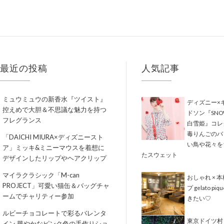
最近の投稿
人気記事
ミュウミュウの新香水『ツイスト』
ディズニー×
控えめで大胆＆不思議な魅力を持つ
ドソン『SNOW
フレグランス
白雪姫』コレ
毒りんごのバ
「DAICHI MIURA×ディズニースト
い鳥や花々を
ア」ミッキ&ミニーマウスを着想に
たスウェット
デザインしたリップやヘアクリップ
マイラクラシック「M-can
おしゃれ × 
PROJECT」可愛い猫缶＆バッグチャ
プ gelato piq
ームでチャリティー参加
きたい♡
ルビーチョコレートで彩るバレンタ
東京ドイツ村
イン 華やかなピンク色の手作りショ