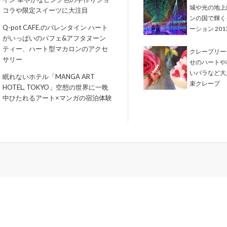
城や光の地上
コラや限定スイーツに大注目
ンの国で輝く
Q-pot CAFE.のバレンタイン ハート
ーション 2017
がいっぱいのパフェ&アフタヌーン
ティー、ハート型マカロンのアクセ
クレープリー
サリー
せのハートや
いバラなど大
眠れないホテル「MANGA ART
束クレープ
HOTEL, TOKYO」空想の世界に一晩
中ひたれるアート×マンガの宿泊体験