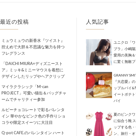
最近の投稿
人気記事
ミュウミュウの新香水『ツイスト』
ユニクロ「ワ
控えめで大胆＆不思議な魅力を持つ
ブラ」小嶋陽
フレグランス
愛用の美胸＆
に驚く無敵ブ
「DAICHI MIURA×ディズニースト
ア」ミッキ&ミニーマウスを着想に
GRANNY SM
デザインしたリップやヘアクリップ
『大恋愛』の
マイラクラシック「M-can
ップルパイ&
PROJECT」可愛い猫缶＆バッグチャ
イートポテト
ームでチャリティー参加
パイ
ルビーチョコレートで彩るバレンタ
夏のピンクワ
イン 華やかなピンク色の手作りショ
に似合う靴 
コラや限定スイーツに大注目
ップする色・
Q-pot CAFE.のバレンタイン ハート
ン、旅行・オ