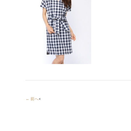
← 前へ
<