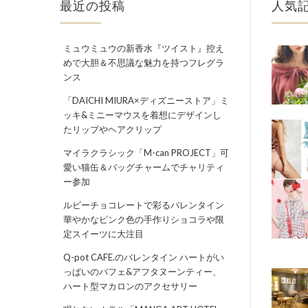
最近の投稿
人気
ミュウミュウの新香水『ツイスト』控え
めで大胆＆不思議な魅力を持つフレグラ
ンス
「DAICHI MIURA×ディズニーストア」ミ
ッキ&ミニーマウスを着想にデザインし
たリップやヘアクリップ
マイラクラシック「M-can PROJECT」可
愛い猫缶＆バッグチャームでチャリティ
ー参加
ルビーチョコレートで彩るバレンタイン
華やかなピンク色の手作りショコラや限
定スイーツに大注目
Q-pot CAFE.のバレンタイン ハートがい
っぱいのパフェ&アフタヌーンティー、
ハート型マカロンのアクセサリー