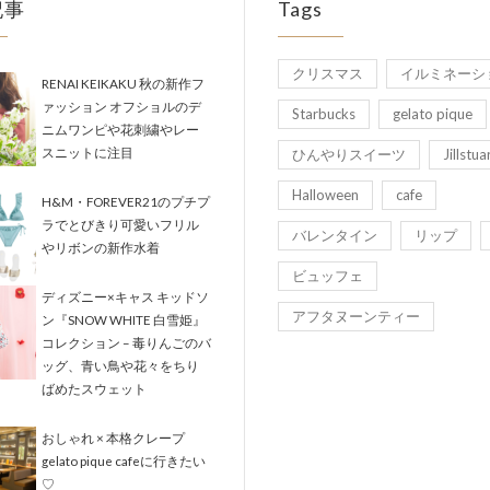
記事
Tags
クリスマス
イルミネーシ
RENAI KEIKAKU 秋の新作フ
ァッション オフショルのデ
Starbucks
gelato pique
ニムワンピや花刺繍やレー
スニットに注目
ひんやりスイーツ
Jillstua
Halloween
cafe
H&M・FOREVER21のプチプ
ラでとびきり可愛いフリル
バレンタイン
リップ
やリボンの新作水着
ビュッフェ
ディズニー×キャス キッドソ
アフタヌーンティー
ン『SNOW WHITE 白雪姫』
コレクション – 毒りんごのバ
ッグ、青い鳥や花々をちり
ばめたスウェット
おしゃれ × 本格クレープ
gelato pique cafeに行きたい
♡