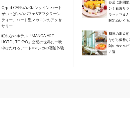
参道に期間限
Q-pot CAFE.のバレンタイン ハート
ン！花束サラ
がいっぱいのパフェ&アフタヌーン
ラックマまん
ティー、ハート型マカロンのアクセ
限定ぬいぐる
サリー
初日の出＆朝
眠れないホテル「MANGA ART
ながら優雅な
HOTEL, TOKYO」空想の世界に一晩
階のホテルビ
中ひたれるアート×マンガの宿泊体験
３選