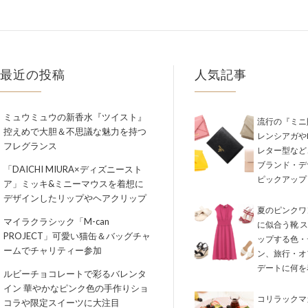
最近の投稿
人気記事
ミュウミュウの新香水『ツイスト』
流行の『ミニ
控えめで大胆＆不思議な魅力を持つ
レンシアガやM
フレグランス
レター型など
ブランド・デ
「DAICHI MIURA×ディズニースト
ピックアップ
ア」ミッキ&ミニーマウスを着想に
デザインしたリップやヘアクリップ
夏のピンクワ
マイラクラシック「M-can
に似合う靴 
PROJECT」可愛い猫缶＆バッグチャ
ップする色・
ームでチャリティー参加
ン、旅行・オ
デートに何を
ルビーチョコレートで彩るバレンタ
イン 華やかなピンク色の手作りショ
コリラックマ
コラや限定スイーツに大注目