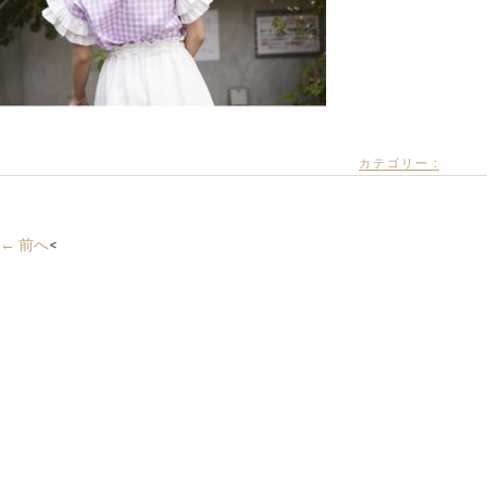
カテゴリー :
← 前へ
<